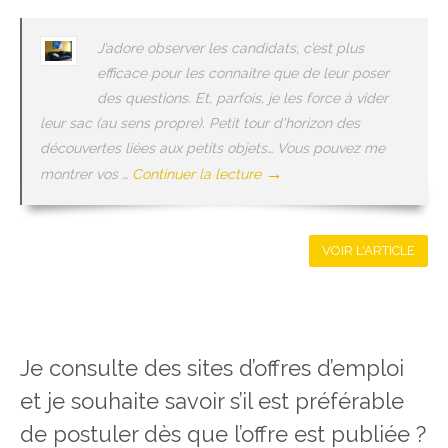
J’adore observer les candidats, c’est plus
efficace pour les connaitre que de leur poser
des questions. Et, parfois, je les force à vider
leur sac (au sens propre). Petit tour d’horizon des
découvertes liées aux petits objets… Vous pouvez me
→
montrer vos …
Continuer la lecture
VOIR L'ARTICLE
Je consulte des sites d’offres d’emploi
et je souhaite savoir s’il est préférable
de postuler dès que l’offre est publiée ?