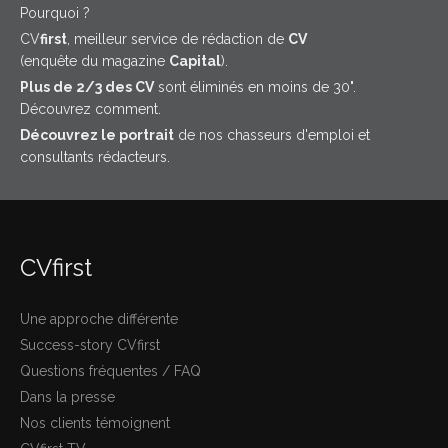
Pourquoi ?
CV
first
, meilleur service de rédaction de
CV
(enquête du magazine
Capital
).
Plus de 2/3 des CV
sont éliminés en moins de 30".
Découvrez comment.
Découvrez le portrait
de nos chasseurs d'emploi et
consultants rédacteurs.
CVfirst
Une approche différente
Success-story CVfirst
Questions fréquentes / FAQ
Dans la presse
Nos clients témoignent