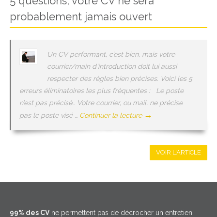
5 questions, votre CV ne sera
probablement jamais ouvert
Un CV performant, c’est bien, mais votre
courrier/main d’introduction doit lui aussi
respecter des règles bien précises. Voici les 5
erreurs éliminatoires les plus fréquentes : Le poste
n’est pas précisé… Votre courrier, ou mail, ne précise
→
pas le poste visé …
Continuer la lecture
VOIR L'ARTICLE
99% des CV
ne permettent pas de décrocher un entretien.