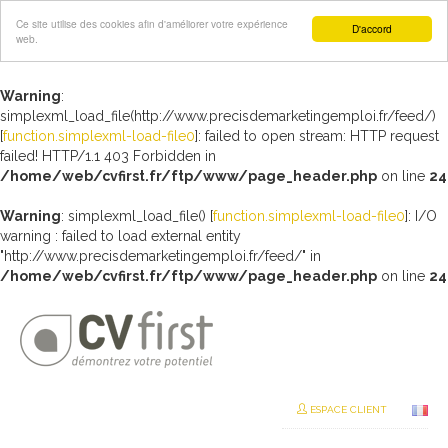
Ce site utilise des cookies afin d'améliorer votre expérience
D'accord
web.
Warning
:
simplexml_load_file(http://www.precisdemarketingemploi.fr/feed/)
[
function.simplexml-load-file0
]: failed to open stream: HTTP request
failed! HTTP/1.1 403 Forbidden in
/home/web/cvfirst.fr/ftp/www/page_header.php
on line
24
Warning
: simplexml_load_file() [
function.simplexml-load-file0
]: I/O
warning : failed to load external entity
"http://www.precisdemarketingemploi.fr/feed/" in
/home/web/cvfirst.fr/ftp/www/page_header.php
on line
24
ESPACE CLIENT