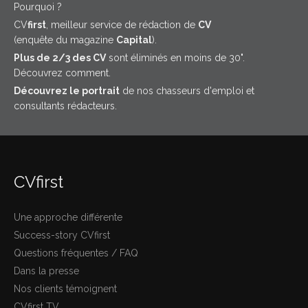
Pourquoi ?
CV
first
, meilleur service de rédaction de
CV
(enquête du magazine
Capital
).
Plus de 2/3 des CV
sont éliminés en moins de 30".
Découvrez comment.
Découvrez le portrait
de nos chasseurs d'emploi et
consultants rédacteurs.
CVfirst
Une approche différente
Success-story CVfirst
Questions fréquentes / FAQ
Dans la presse
Nos clients témoignent
CVfirst TV