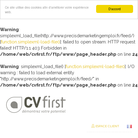
Ce site utilise des cookies afin d'améliorer votre expérience
D'accord
web.
Warning
:
simplexml_load_file(http://www.precisdemarketingemploi.fr/feed/)
[
function.simplexml-load-file0
]: failed to open stream: HTTP request
failed! HTTP/1.1 403 Forbidden in
/home/web/cvfirst.fr/ftp/www/page_header.php
on line
24
Warning
: simplexml_load_file() [
function.simplexml-load-file0
]: I/O
warning : failed to load external entity
"http://www.precisdemarketingemploi.fr/feed/" in
/home/web/cvfirst.fr/ftp/www/page_header.php
on line
24
ESPACE CLIENT