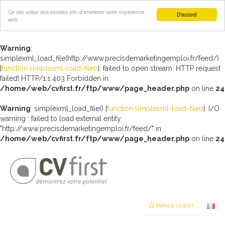
Ce site utilise des cookies afin d'améliorer votre expérience
D'accord
web.
Warning
:
simplexml_load_file(http://www.precisdemarketingemploi.fr/feed/)
[
function.simplexml-load-file0
]: failed to open stream: HTTP request
failed! HTTP/1.1 403 Forbidden in
/home/web/cvfirst.fr/ftp/www/page_header.php
on line
24
Warning
: simplexml_load_file() [
function.simplexml-load-file0
]: I/O
warning : failed to load external entity
"http://www.precisdemarketingemploi.fr/feed/" in
/home/web/cvfirst.fr/ftp/www/page_header.php
on line
24
ESPACE CLIENT