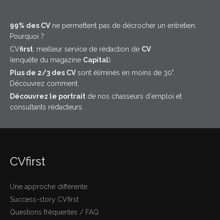
99% des CV
ne permettent pas de décrocher un entretien.
Pourquoi ?
CV
first
, meilleur service de rédaction de
CV
(enquête du magazine
Capital
).
Plus de 2/3 des CV
sont éliminés en moins de 30".
Découvrez comment.
Découvrez le portrait
de nos chasseurs d'emploi et
consultants rédacteurs.
CVfirst
Une approche différente
Success-story CVfirst
Questions fréquentes / FAQ