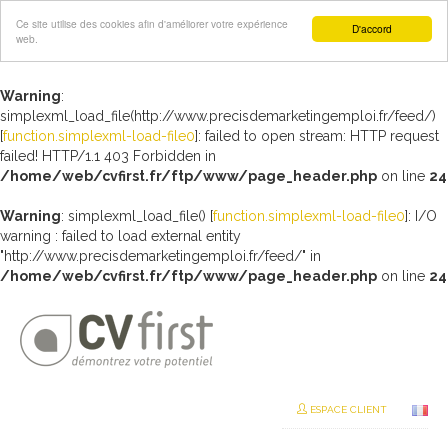
Ce site utilise des cookies afin d'améliorer votre expérience
D'accord
web.
Warning
:
simplexml_load_file(http://www.precisdemarketingemploi.fr/feed/)
[
function.simplexml-load-file0
]: failed to open stream: HTTP request
failed! HTTP/1.1 403 Forbidden in
/home/web/cvfirst.fr/ftp/www/page_header.php
on line
24
Warning
: simplexml_load_file() [
function.simplexml-load-file0
]: I/O
warning : failed to load external entity
"http://www.precisdemarketingemploi.fr/feed/" in
/home/web/cvfirst.fr/ftp/www/page_header.php
on line
24
ESPACE CLIENT