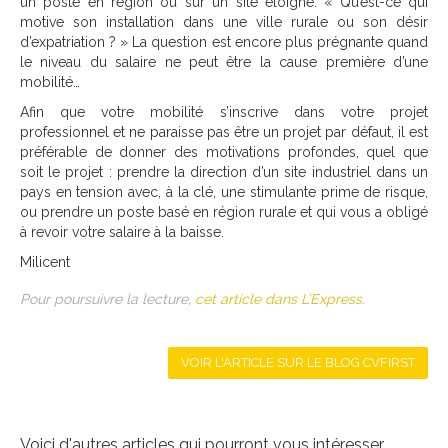
un poste en région ou sur un site éloigné. « Qu’est-ce qui
motive son installation dans une ville rurale ou son désir
d’expatriation ? » La question est encore plus prégnante quand
le niveau du salaire ne peut être la cause première d’une
mobilité…
Afin que votre mobilité s’inscrive dans votre projet
professionnel et ne paraisse pas être un projet par défaut, il est
préférable de donner des motivations profondes, quel que
soit le projet : prendre la direction d’un site industriel dans un
pays en tension avec, à la clé, une stimulante prime de risque,
ou prendre un poste basé en région rurale et qui vous a obligé
à revoir votre salaire à la baisse.
Milicent
Pour poursuivre la lecture,
cet article dans L’Express
.
VOIR L'ARTICLE SUR LE BLOG CVFIRST
Voici d'autres articles qui pourront vous intéresser