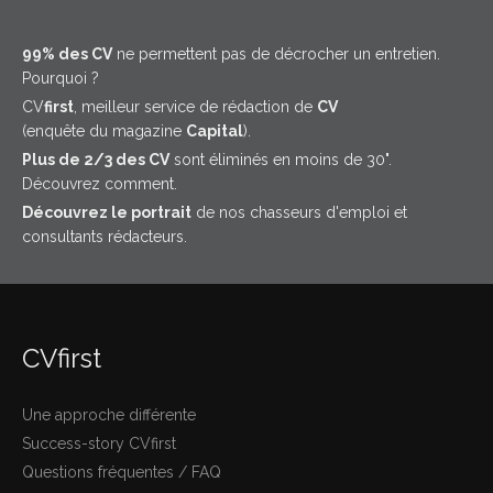
99% des CV
ne permettent pas de décrocher un entretien.
Pourquoi ?
CV
first
, meilleur service de rédaction de
CV
(enquête du magazine
Capital
).
Plus de 2/3 des CV
sont éliminés en moins de 30".
Découvrez comment.
Découvrez le portrait
de nos chasseurs d'emploi et
consultants rédacteurs.
CVfirst
Une approche différente
Success-story CVfirst
Questions fréquentes / FAQ